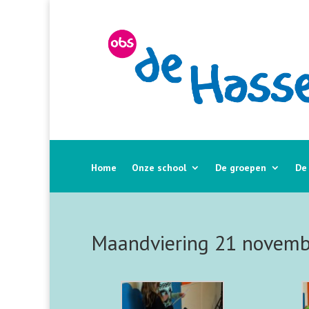
Home
Onze school
De groepen
De
Maandviering 21 novemb