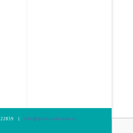
-622839 |
info@dehasselbraam.nl