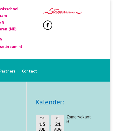
sisschool
raam
e 8
ren (NB)
9
selbraam.nl
Partners
Contact
Kalender:
Zomervakant
MA
VR
ie
13
21
JUL
AUG