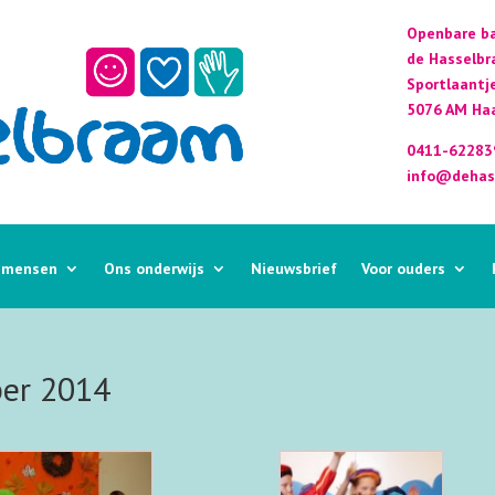
Openbare ba
de Hasselb
Sportlaantj
5076 AM Haa
0411-62283
info@dehas
 mensen
Ons onderwijs
Nieuwsbrief
Voor ouders
er 2014