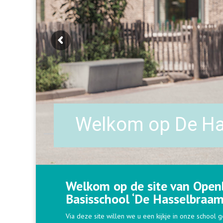
Welkom op De H
Welkom op de site van Open
Basisschool ‘De Hasselbraam’
Via deze site willen we u een kijkje in onze school 