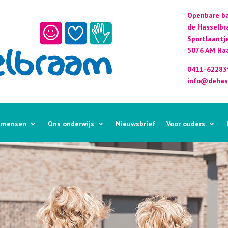
Openbare ba
de Hasselb
Sportlaantj
5076 AM Haa
0411-62283
info@dehas
 mensen
Ons onderwijs
Nieuwsbrief
Voor ouders