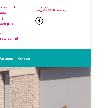
sisschool
raam
e 8
ren (NB)
9
selbraam.nl
Partners
Contact