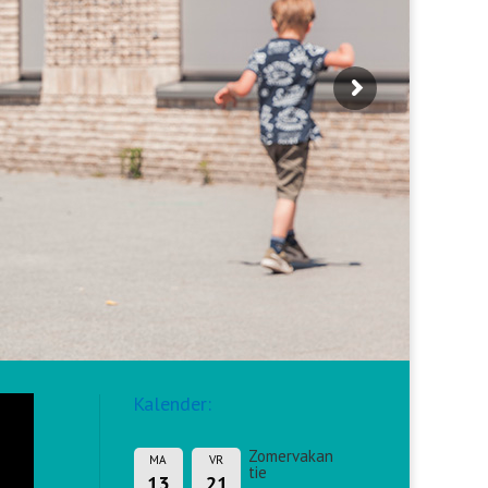
Kalender:
Zomervakan
MA
VR
tie
13
21