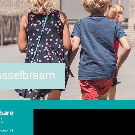
asselbraam
bare
.
geven. U