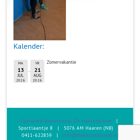
Kalender:
Zomervakantie
MA
VR
13
21
JUL
AUG
2026
2026
Openbare Basisschool De Hasselbraam
|
Sportlaantje 8 | 5076 AM Haaren (NB) |
0411-622839 |
info@dehasselbraam.nl